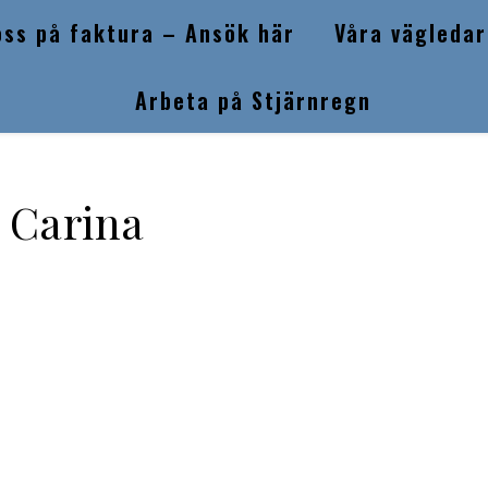
oss på faktura – Ansök här
Våra vägledar
Arbeta på Stjärnregn
Carina